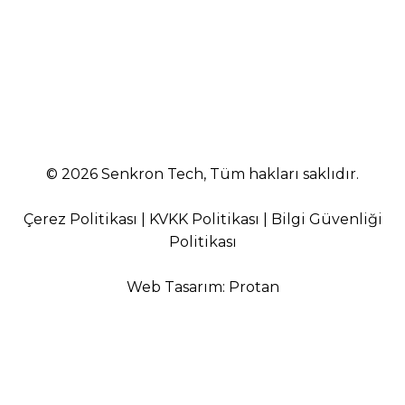
Yıldız Teknik Üniversitesi Davutpaşa Kampüsü
Teknoloji Geliştirme Bölgesi B2 Blok No:301
Esenler, İstanbul
© 2026 Senkron Tech, Tüm hakları saklıdır.
Çerez Politikası
|
KVKK Politikası
|
Bilgi Güvenliği
Politikası
Web Tasarım
:
Protan