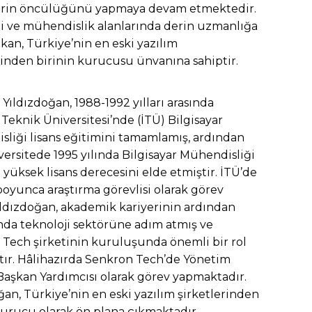
lerin öncülüğünü yapmaya devam etmektedir.
i ve mühendislik alanlarında derin uzmanlığa
kan, Türkiye’nin en eski yazılım
rinden birinin kurucusu ünvanına sahiptir.
ıldızdoğan, 1988-1992 yılları arasında
 Teknik Üniversitesi’nde (İTÜ) Bilgisayar
liği lisans eğitimini tamamlamış, ardından
versitede 1995 yılında Bilgisayar Mühendisliği
 yüksek lisans derecesini elde etmiştir. İTÜ’de
 boyunca araştırma görevlisi olarak görev
ldızdoğan, akademik kariyerinin ardından
ında teknoloji sektörüne adım atmış ve
Tech şirketinin kuruluşunda önemli bir rol
ır. Hâlihazırda Senkron Tech’de Yönetim
aşkan Yardımcısı olarak görev yapmaktadır.
ğan, Türkiye’nin en eski yazılım şirketlerinden
kurucu olarak ön plana çıkmaktadır.