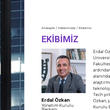
Anasayfa
Hakkımızda
Ekibimiz
You are here:
EKIBIMIZ
Erdal Öz
Üniversi
Fakültes
ardından
alanında
araştırm
teknoloj
Tech şir
Erdal Özkan
Özkan, 
Yönetim Kurulu
Kurulu 
Başkanı