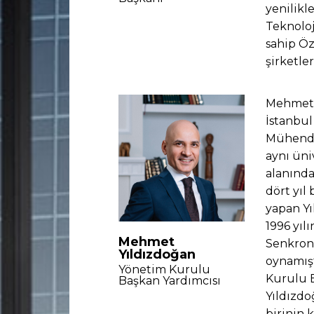
yenilik
Teknoloj
sahip Öz
şirketle
Mehmet Y
İstanbul
Mühendis
aynı üni
alanında
dört yıl
yapan Yı
1996 yıl
Mehmet
Senkron 
Yıldızdoğan
oynamışt
Yönetim Kurulu
Kurulu B
Başkan Yardımcısı
Yıldızdo
birinin 