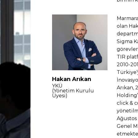
Marmara
olan Hak
departma
Sigma Ka
görevler
TIR plat
2010-201
Türkiye’
Hakan Arıkan
İnovasyo
YKÜ
Arıkan, 
(Yönetim Kurulu
Holding’
Üyesi)
click & 
yönetilm
Ağustos
Genel M
etmekte