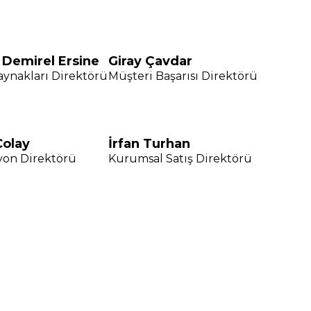
Demirel Ersine
Giray Çavdar
aynakları Direktörü
Müşteri Başarısı Direktörü
Colay
İrfan Turhan
yon Direktörü
Kurumsal Satış Direktörü