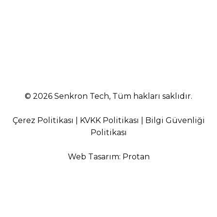
Yıldız Teknik Üniversitesi Davutpaşa Kampüsü
Teknoloji Geliştirme Bölgesi B2 Blok No:301
Esenler, İstanbul
© 2026 Senkron Tech, Tüm hakları saklıdır.
Çerez Politikası
|
KVKK Politikası
|
Bilgi Güvenliği
Politikası
Web Tasarım
:
Protan